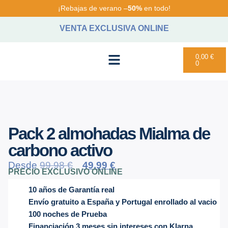
¡Rebajas de verano –
50%
en todo!
VENTA EXCLUSIVA ONLINE
0,00
€
0
PACKS AHORRO
Pack 2 almohadas Mialma de
carbono activo
Desde
99,98
€
49,99
€
PRECIO EXCLUSIVO ONLINE
10 años de Garantía real
Envío gratuito a España y Portugal enrollado al vacio
100 noches de Prueba
Financiación 3 meses sin intereses con Klarna