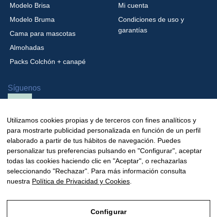
Modelo Brisa
Mi cuenta
Modelo Bruma
Condiciones de uso y
garantías
Cama para mascotas
Almohadas
Packs Colchón + canapé
Síguenos
Utilizamos cookies propias y de terceros con fines analíticos y
para mostrarte publicidad personalizada en función de un perfil
elaborado a partir de tus hábitos de navegación. Puedes
personalizar tus preferencias pulsando en "Configurar", aceptar
todas las cookies haciendo clic en "Aceptar", o rechazarlas
Copyright © 2026 Mialma Colchones, todos los derechos reservados.
seleccionando "Rechazar". Para más información consulta
nuestra
Política de Privacidad y Cookies
.
Diseño web:
Disomnia studio
Configurar