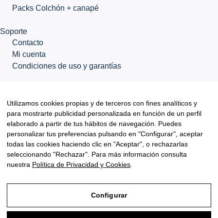
Packs Colchón + canapé
Soporte
Contacto
Mi cuenta
Condiciones de uso y garantías
Síguenos
Utilizamos cookies propias y de terceros con fines analíticos y
para mostrarte publicidad personalizada en función de un perfil
elaborado a partir de tus hábitos de navegación. Puedes
personalizar tus preferencias pulsando en "Configurar", aceptar
Copyright © 2026 Mialma Colchones, todos los derechos
reservados.
todas las cookies haciendo clic en "Aceptar", o rechazarlas
seleccionando "Rechazar". Para más información consulta
Diseño web:
Disomnia studio
nuestra
Política de Privacidad y Cookies
.
Configurar
Aviso Legal